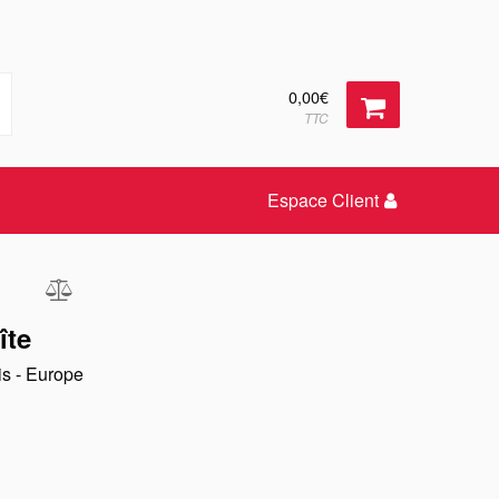
0,00€
TTC
Espace Client
îte
ais - Europe