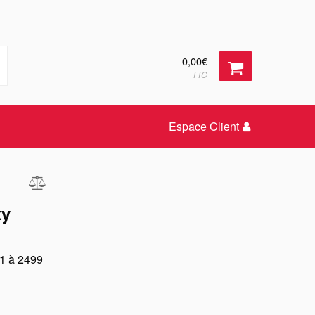
0,00€
TTC
Espace Client
ty
 1 à 2499