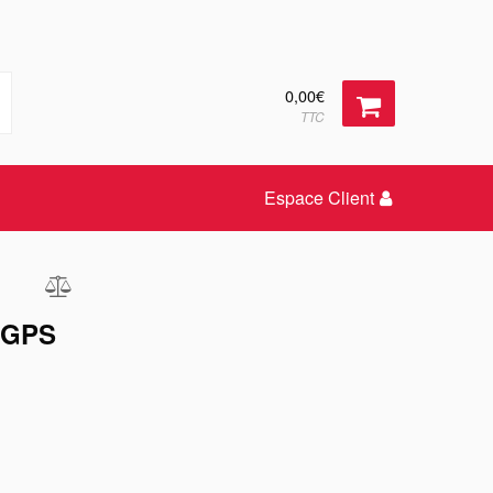
0,00€
TTC
Espace Client
 GPS