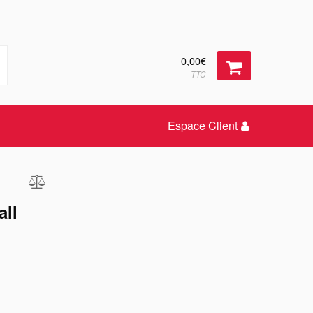
0,00€
TTC
Espace Client
all