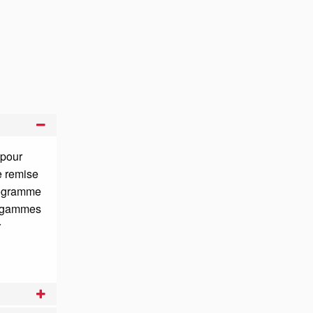
 pour
e remise
programme
s gammes
r